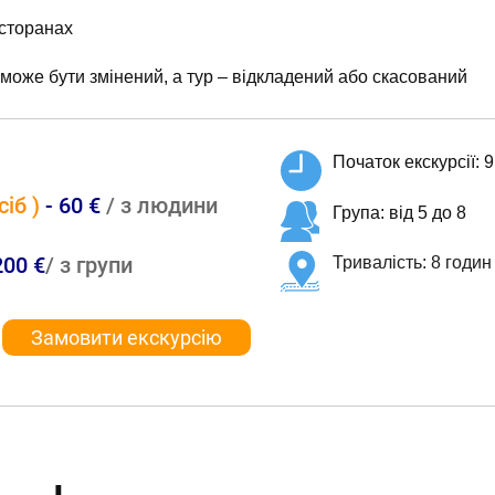
есторанах
 може бути змінений, а тур – відкладений або скасований
Початок екскурсії: 9
сіб
)
-
60 €
/
з людини
Група: від 5 до 8
200
€
/ з групи
Тривалість: 8 годин
Замовити екскурсію