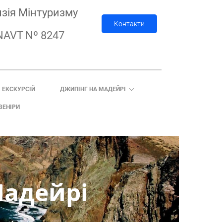
нзія Мінтуризму
Контакти
NAVT Nº 8247
 ЕКСКУРСІЙ
ДЖИПIНГ НА МАДЕЙРI
ВЕНІРИ
Мадейрі