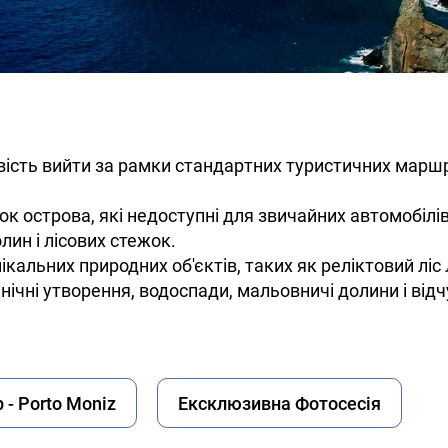
вість вийти за рамки стандартних туристичних маршру
 острова, які недоступні для звичайних автомобілів:
лин і лісових стежок.
льних природних об'єктів, таких як реліктовий ліс Л
ічні утворення, водоспади, мальовничі долини і відч
 - Porto Moniz
Ексклюзивна Фотосесія