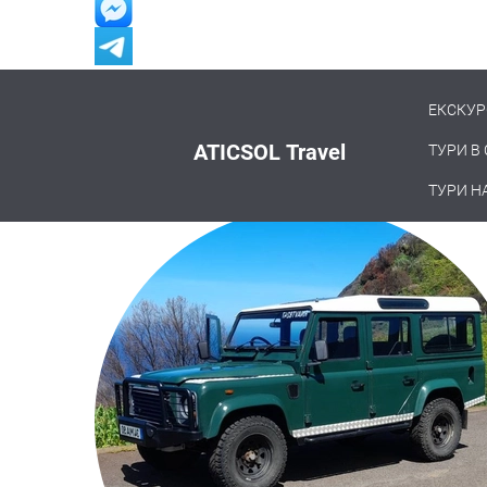
ЕКСКУР
+351 969613682
+351 969613682
ATICSOL Travel
ТУРИ В
IgorChervonovskyy
ТУРИ Н
+351 969613682