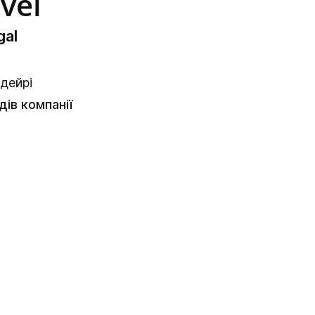
vel
gal
дейрі
ів компанії