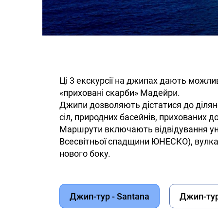
Ці 3 екскурсії на джипах дають можли
«приховані скарби» Мадейри.
Джипи дозволяють дістатися до ділянок
сіл, природних басейнів, прихованих до
Маршрути включають відвідування уніка
Всесвітньої спадщини ЮНЕСКО), вулкан
нового боку.
Джип-тур - Santana
Джип-тур