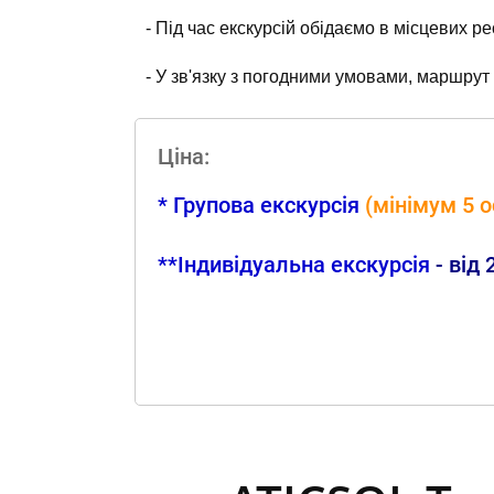
- Під час екскурсій обідаємо в місцевих р
- У зв'язку з погодними умовами, маршрут
Цiна:
* Групова екскурсія
(
мінiмум 5 о
**Iндивідуальна
екскурсія
- вiд 