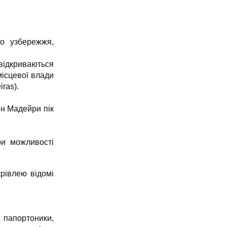
го узбережжя,
 відкриваються
місцевої влади
ras).
ин Мадейри пік
ри можливості
крівлею відомі
і папортоники,