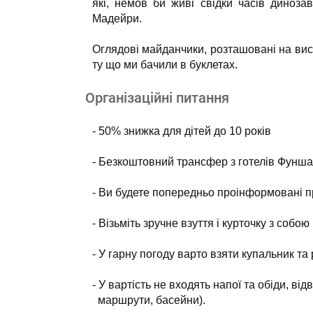
які, немов би живі свідки часів динозавр
Мадейри.
Оглядові майданчики, розташовані на висо
ту що ми бачили в буклетах.
Організаційні питання
- 50% знижка для дітей до 10 років
- Безкоштовний трансфер з готелів Фунша
- Ви будете попередньо проінформовані пр
- Візьміть зручне взуття і курточку з собо
- У гарну погоду варто взяти купальник та
- У вартість не входять напої та обіди, в
маршрути, басейни).