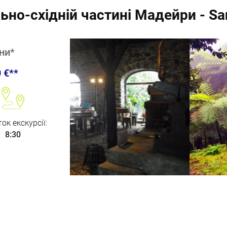
но-східній частині Мадейри - Sa
ни
*
0
€**
ок екскурсії
:
8:30