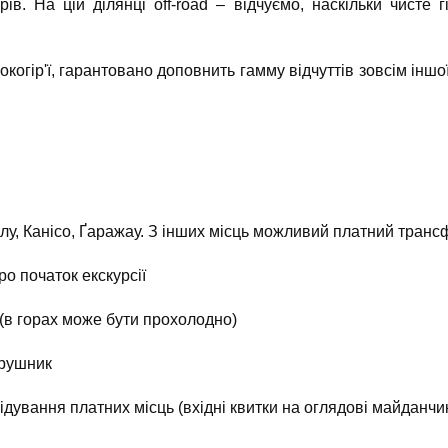
ів. На цій ділянці off-road – відчуємо, наскільки чисте г
когір'ї, гарантовано доповнить гамму відчуттів зовсім іншо
лу, Канісо, Ґаражау. З інших місць можливий платний транс
о початок екскурсії
ю (в горах може бути прохолодно)
 рушник
ідвідування платних місць (вхідні квитки на оглядові майданч