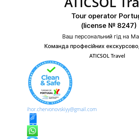
ATICSOL Tra
Tour operator Portu
(license № 8247)
Ваш персональний гід на Ма
Команда професійних екскурсовод
ATICSOL
Trave
l
ihor.chervonovskiyy@gmail.com