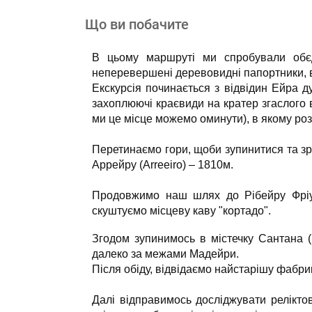
Що ви побачите
В цьому маршруті ми спробували обєдна
неперевершені деревовидні папортники, в
Екскурсія починається з відвідин Ейрa д
захоплюючі краєвиди на кратер згаслого 
ми це місце можемо оминути), в якому роз
Перетинаємо гори, щоби зупинитися та зр
Аррейру (Arreeiro) – 1810м.
Продовжимо наш шлях до Рібейру Фріу (
скуштуємо місцеву каву "кортадо".
Згодом зупинимось в містечку Сантана (
далеко за межами Мадейри.
Після обіду, відвідаємо найстарішу фабри
Далі відправимось досліджувати реліктові