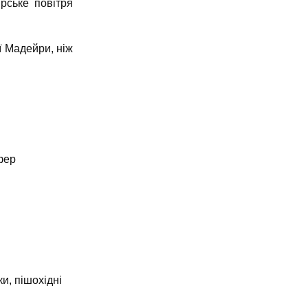
ірське повітря
ї Мадейри, ніж
фер
ики, пішохідні