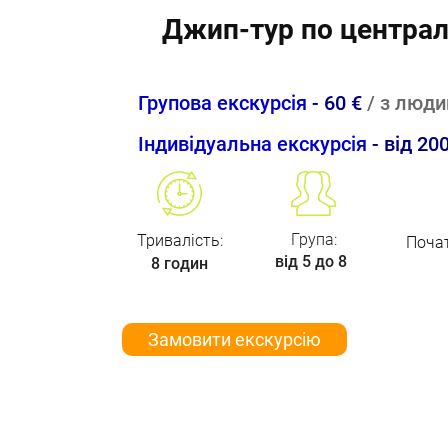
Джип-тур по централь
Групова екскурсія
- 6
0 €
/
з люди
Індивідуальна
екскурсія
- вiд 20
Група:
Тривалість
:
Почат
вiд 5 до 8
8 годин
Замовити екскурсію