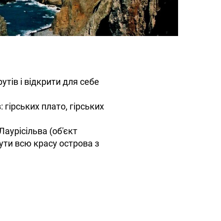
тів і відкрити для себе
 гірських плато, гірських
аурісільва (об'єкт
ути всю красу острова з