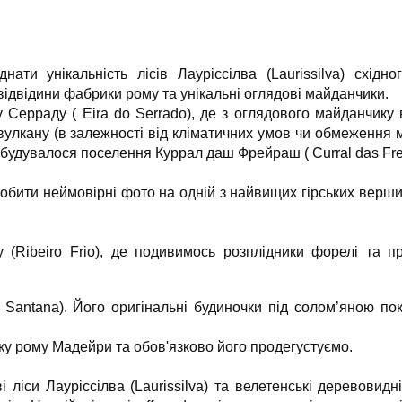
ти унікальність лісів Лауріссілва (Laurissilva) східно
ідвідини фабрики рому та унікальні оглядові майданчики.
у Серраду ( Eira do Serrado), де з оглядового майданчику
вулкану (в залежності від кліматичних умов чи обмеження 
будувалося поселення Куррал даш Фрейраш ( Curral das Frei
обити неймовірні фото на одній з найвищих гірських верш
Ribeiro Frio), де подивимось розплідники форелі та п
 Santana). Його оригінальні будиночки під солом’яною по
ку рому Мадейри та обов'язково його продегустуємо.
 ліси Лауріссілва (Laurissilva) та велетенські деревовидн