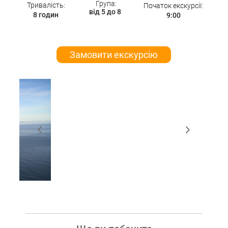
Група:
Тривалість
:
Початок екскурсії
:
вiд 5 до 8
8 годин
9:00
Замовити екскурсію