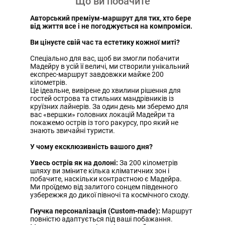
Що ви побачите
Авторський преміум-маршрут для тих, хто бере
від життя все і не погоджується на компроміси.
Ви цінуєте свій час та естетику кожної миті?
Спеціально для вас, щоб ви змогли побачити
Мадейру в усій її величі, ми створили унікальний
експрес-маршрут завдовжки майже 200
кілометрів.
Це ідеальне, вивірене до хвилини рішення для
гостей острова та стильних мандрівників із
круїзних лайнерів. За один день ми зберемо для
вас «вершки» головних локацій Мадейри та
покажемо острів із того ракурсу, про який не
знають звичайні туристи.
У чому ексклюзивність вашого дня?
Увесь острів як на долоні:
За 200 кілометрів
шляху ви зміните кілька кліматичних зон і
побачите, наскільки контрастною є Мадейра.
Ми проїдемо від залитого сонцем південного
узбережжя до дикої півночі та космічного сходу.
Гнучка персоналізація (Custom-made):
Маршрут
повністю адаптується під ваші побажання.