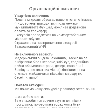
Організаційні питання
У вартість включено:
Подача мікроавтобуса до вашого готелю і назад
(якщо готель знаходиться поза межами
муніципалітета Фуншал, можлива додаткова
оплата за трансфер).
Екскурсія проводитися на комфортабельних
мікроавтобусах.
Страховка на час проведення екскурсії.
Безкоштовний Wi-Fi
Не включено у вартість:
Мадерiйський обід(за бажанням). Меню на ваш
вибір:
вино біле / червоне, хліб, суп, традиційна
рибна або м'ясна страва, десерт, кава / чай
Відвідування платних місць(вхідні квитки на
оглядові майданчики, пішохідні маршрути,
басейни, напої)
Початок екскурсії:
Ми почнемо нашу екскурсію у вашому готелі в 9-00
Що з собою взяти:
Вам знадобитися зручне взуття для піших
прогулянок і курточка(в горах може бути