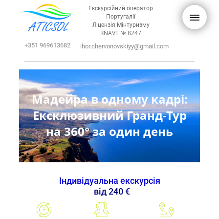
Екскурсійний оператор
Португалії
Ліцензія Мінтуризму
RNAVT № 8247
+351 969613682
ihor.chervonovskiyy@gmail.com
Мадейра в одному кадрі:
Ексклюзивний Гранд-Тур
на 360° за один день
Індивідуальна
екскурсія
вiд 240
€