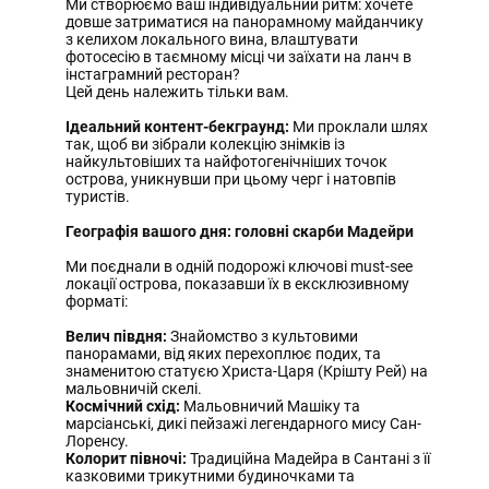
Ми створюємо ваш індивідуальний ритм: хочете
довше затриматися на панорамному майданчику
з келихом локального вина, влаштувати
фотосесію в таємному місці чи заїхати на ланч в
інстаграмний ресторан?
Цей день належить тільки вам.
Ідеальний контент-бекграунд:
Ми проклали шлях
так, щоб ви зібрали колекцію знімків із
найкультовіших та найфотогенічніших точок
острова, уникнувши при цьому черг і натовпів
туристів.
Географія вашого дня: головні скарби Мадейри
Ми поєднали в одній подорожі ключові must-see
локації острова, показавши їх в ексклюзивному
форматі:
Велич півдня:
Знайомство з культовими
панорамами, від яких перехоплює подих, та
знаменитою статуєю Христа-Царя (Крішту Рей) на
мальовничій скелі.
Космічний схід:
Мальовничий Машіку та
марсіанські, дикі пейзажі легендарного мису Сан-
Лоренсу.
Колорит півночі:
Традиційна Мадейра в Сантані з її
казковими трикутними будиночками та