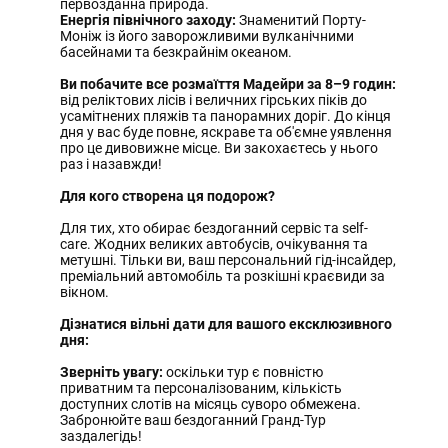
первозданна природа.
Енергія північного заходу:
Знаменитий Порту-
Моніж із його заворожливими вулканічними
басейнами та безкрайнім океаном.
Ви побачите все розмаїття Мадейри за 8–9 годин:
від реліктових лісів і величних гірських піків до
усамітнених пляжів та панорамних доріг. До кінця
дня у вас буде повне, яскраве та об'ємне уявлення
про це дивовижне місце. Ви закохаєтесь у нього
раз і назавжди!
Для кого створена ця подорож?
Для тих, хто обирає бездоганний сервіс та self-
care. Жодних великих автобусів, очікування та
метушні. Тільки ви, ваш персональний гід-інсайдер,
преміальний автомобіль та розкішні краєвиди за
вікном.
Дізнатися вільні дати для вашого ексклюзивного
дня:
Зверніть увагу:
оскільки тур є повністю
приватним та персоналізованим, кількість
доступних слотів на місяць суворо обмежена.
Забронюйте ваш бездоганний Гранд-Тур
заздалегідь!