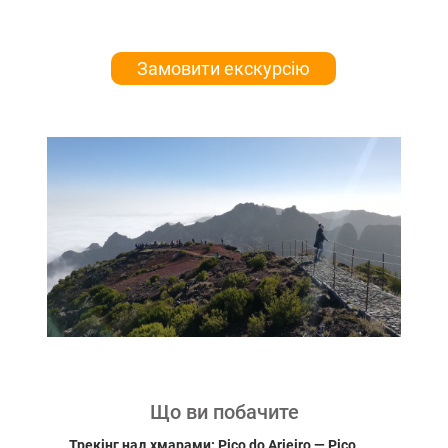
Замовити екскурсію
Що ви побачите
Трекінг над хмарами: Pico do Arieiro — Pico