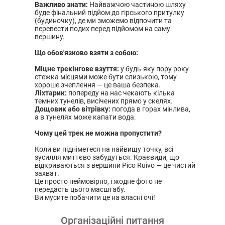
Важливо знати:
Найважчою частиною шляху
буде фінальний підйом до гірського притулку
(будиночку), де ми зможемо відпочити та
перевести подих перед підйомом на саму
вершину.
Що обов'язково взяти з собою:
Міцне трекінгове взуття:
у будь-яку пору року
стежка місцями може бути слизькою, тому
хороше зчеплення — це ваша безпека.
Ліхтарик:
попереду на нас чекають кілька
темних тунелів, висічених прямо у скелях.
Дощовик або вітрівку:
погода в горах мінлива,
а в тунелях може капати вода.
Чому цей трек не можна пропустити?
Коли ви підніметеся на найвищу точку, всі
зусилля миттєво забудуться. Краєвиди, що
відкриваються з вершини Pico Ruivo — це чистий
захват.
Це просто неймовірно, і жодне фото не
передасть цього масштабу.
Ви мусите побачити це на власні очі!
Організаційні питання