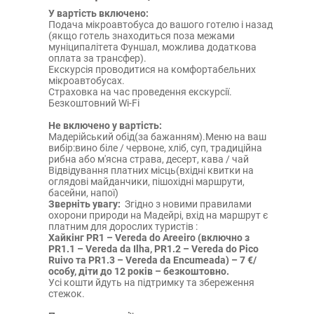
У вартість включено:
Подача мікроавтобуса до вашого готелю і назад
(якщо готель знаходиться поза межами
муніципалітета Фуншал, можлива додаткова
оплата за трансфер).
Екскурсія проводитися на комфортабельних
мікроавтобусах.
Страховка на час проведення екскурсії.
Безкоштовний Wi-Fi
Не включено у вартість:
Мадерiйський обід(за бажанням).Меню на ваш
вибір:
вино біле / червоне, хліб, суп, традиційна
рибна або м'ясна страва, десерт, кава / чай
Відвідування платних місць(вхідні квитки на
оглядові майданчики, пішохідні маршрути,
басейни, напої)
Зверніть увагу:
Згідно з новими правилами
охорони природи на Мадейрі, вхід на маршрут є
платним для дорослих туристів :
Хайкінг PR1 – Vereda do Areeiro (включно з
PR1.1 – Vereda da Ilha, PR1.2 – Vereda do Pico
Ruivo та PR1.3 – Vereda da Encumeada) – 7 €/
особу, діти до 12 років – безкоштовно.
Усі кошти йдуть на підтримку та збереження
стежок.