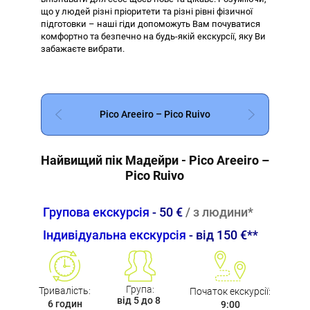
що у людей різні пріоритети та різні рівні фізичної
підготовки – наші гіди допоможуть Вам почуватися
комфортно та безпечно на будь-якій екскурсії, яку Ви
забажаєте вибрати.
Pico Areeiro – Pico Ruivo
Найвищий пік Мадейри - Pico Areeiro –
Pico Ruivo
Групова екскурсія
-
50 €
/
з людини
*
Індивідуальна
екскурсія
- вiд 1
50 €**
Група:
Тривалість
:
Початок екскурсії
:
вiд 5 до 8
6 годин
9:00