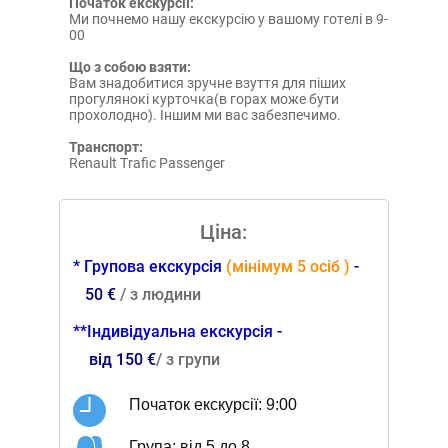
Початок екскурсії:
Ми почнемо нашу екскурсію у вашому готелі в 9-
00
Що з собою взяти:
Вам знадобитися зручне взуття для піших
прогулянокі курточка(в горах може бути
прохолодно). Іншим ми вас забезпечимо.
Транспорт:
Renault Trafic Passenger
Цiна:
* Групова екскурсія
(
мінiмум 5 осіб
)
-
50 €
/
з людини
**Iндивідуальна
екскурсія
-
вiд 1
50 €
/ з групи
Початок екскурсії: 9:00
Група: від 5 до 8