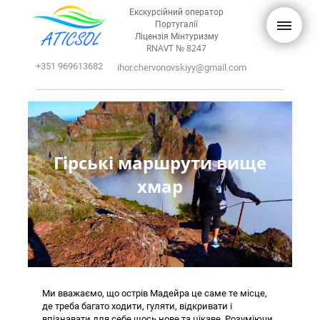
Екскурсійний оператор
Португалії
Ліцензія Мінтуризму
RNAVT № 8247
+351 969613682
ihor.chervonovskiyy@gmail.com
Гірські маршрути вище
хмар
Ми вважаємо, що острів Мадейра це саме те місце,
де треба багато ходити, гуляти, відкривати і
впізнавати для себе щось нове та цікаве. Розуміючи,