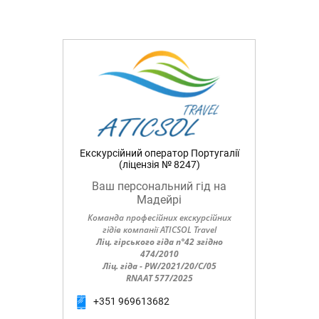
Екскурсійний оператор Португалії
(ліцензія № 8247)
Ваш персональний гід на
Мадейрі
Команда професійних екскурсійних
гідів компанії ATICSOL Travel
Ліц. гірського гіда n°42 згідно
474/2010
Ліц. гіда - PW/2021/20/C/05
RNAAT 577/2025
+351 969613682