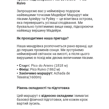
Ruivo
Запрошуємо вас у неймовірну подорож
найвищими точками Мадейри! Маршрут між
піками Аріейру та Руйву — це візитівка острова,
яка перевершить усі ваші сподівання. Ми
буквально гулятимемо вище хмар, підкорюючи
найвищу вершину Мадейри.
Як проходитиме наша пригода?
Наша мандрівка розпочнеться рано-вранці, ще
до перших променів сонця. Ми зустрінемо
неймовірний світанок на висоті, а після цього
вирушимо в похід між двома величними піками.
Старт:
Pico do Arieiro (1818 м)
Фініш:
Pico Ruivo (1862 м)
Закінчимо маршрут:
Achada de
Teixeira(1600m)
Рівень складності та підготовка
Цей маршрут є
відносно складним
і вимагає
базової фізичної підготовки, але кожен крок
вартий зусиль.