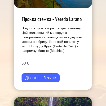
Гірська стежка - Vereda Larano
Подорож крізь історію та красу океану.
Цей мальовничий маршрут, з
панорамними краєвидами та відчуттям
морського бризу, бере свій початок у
місті Порту да Круж (Porto da Cruz) в
напрямку Машіко (Machico).
50 €
Дізнатися більше