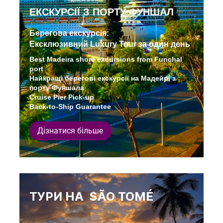
ЕКСКУРСІЇ З ПОРТУ ФУНШАЛ
Берегова екскурсія:
Ексклюзивний Luxury Tour за один день
Best Madeira shore excursions from Funchal
port
Найкращі берегові екскурсії на Мадейрі з
порту Фуншала
Cruise Pier Pick-up
Back-to-Ship Guarantee
Дізнатися більше
ТУРИ НА SÃO TOMÉ