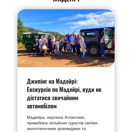
Джипiнг на Мадейрі:
Екскурсія по Мадейрі, куди не
дістатися звичайним
автомобілем
Мадейра, перлина Атлантики,
приваблює мільйони туристів своїми
захоплюючими краєвидами та