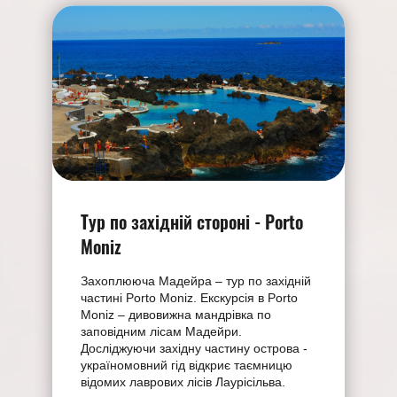
Тур по західній стороні - Porto
Moniz
Захоплююча Мадейра – тур по західній
частині Porto Moniz. Екскурсія в Porto
Moniz – дивовижна мандрівка по
заповідним лісам Мадейри.
Досліджуючи західну частину острова -
україномовний гід відкриє таємницю
відомих лаврових лісів Лаурісільва.