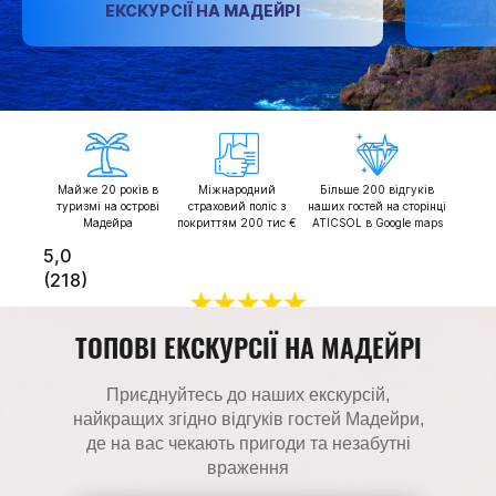
ЕКСКУРСІЇ НА МАДЕЙРІ
Майже 20 років в
Міжнародний
Більше 200 відгуків
туризмі на острові
страховий поліс з
наших гостей на сторінці
Мадейра
покриттям 200 тис €
ATICSOL в Google maps
5,0
(218)
Відгуки
ТОПОВІ ЕКСКУРСІЇ НА МАДЕЙРІ
Приєднуйтесь до наших екскурсій,
найкращих згідно відгуків гостей Мадейри,
де на вас чекають пригоди та незабутні
враження