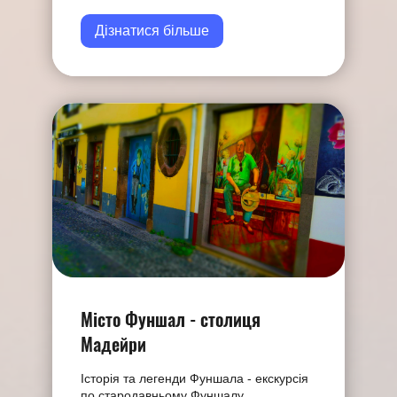
Дізнатися більше
Мiсто Фуншал - столиця
Мадейри
Історія та легенди Фуншала - екскурсія
по стародавньому Фуншалу.