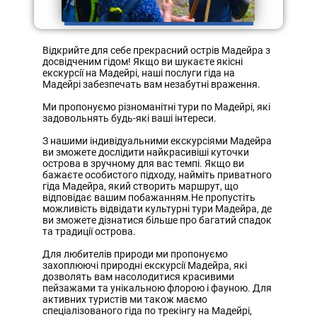
Далi
Відкрийте для себе прекрасний острів Мадейра з
досвідченим гідом! Якщо ви шукаєте якісні
екскурсії на Мадейрі, наші послуги гіда на
Мадейрі забезпечать вам незабутні враження.
Ми пропонуємо різноманітні тури по Мадейрі, які
задовольнять будь-які ваші інтереси.
З нашими індивідуальними екскурсіями Мадейра
ви зможете дослідити найкрасивіші куточки
острова в зручному для вас темпі. Якщо ви
бажаєте особистого підходу, найміть приватного
гіда Мадейра, який створить маршрут, що
відповідає вашим побажанням.Не пропустіть
можливість відвідати культурні тури Мадейра, де
ви зможете дізнатися більше про багатий спадок
та традиції острова.
Для любителів природи ми пропонуємо
захоплюючі природні екскурсії Мадейра, які
дозволять вам насолодитися красивими
пейзажами та унікальною флорою і фауною. Для
активних туристів ми також маємо
спеціалізованого гіда по трекінгу на Мадейрі,