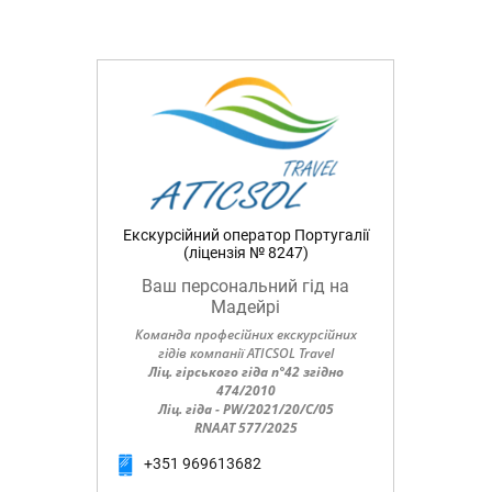
Екскурсійний оператор Португалії
(ліцензія № 8247)
Ваш персональний гід на
Мадейрі
Команда професійних екскурсійних
гідів компанії ATICSOL Travel
Ліц. гірського гіда n°42 згідно
474/2010
Ліц. гіда - PW/2021/20/C/05
RNAAT 577/2025
+351 969613682