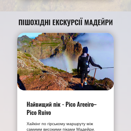
ПІШОХIДНІ ЕКСКУРСІЇ МАДЕЙРИ
Найвищий пік - Pico Areeiro–
Pico Ruivo
Хайкінг по гірському маршруту між
самимм високими піками Мадейри.