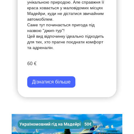
унікальною природою. Але справжня її
краса ховається у маловідомих місцях
Мадейри, куди не дістатися звичайним
автомобілем.
Саме тут починається пригода під
назвою "джип-тур"!
Цей вид відпочинку ідеально підходить
для тих, хто прагне поєднати комфорт
та адреналін.
60 €
Дізнатися більше
Україномовний гід на Мадейрі
50€