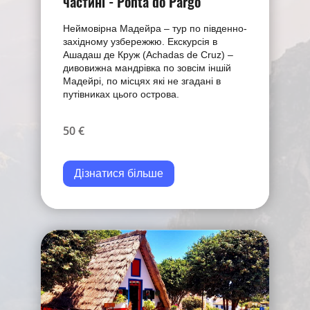
частині - Ponta do Pargo
Неймовірна Мадейра – тур по південно-
західному узбережжю. Екскурсія в
Ашадаш де Круж (Achadas de Cruz) –
дивовижна мандрівка по зовсім іншій
Мадейрі, по місцях які не згадані в
путівниках цього острова.
50 €
Дізнатися більше