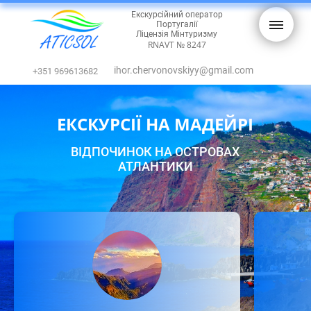
Екскурсійний оператор
Португалії
Ліцензія Мінтуризму
RNAVT № 8247
ihor.chervonovskiyy@gmail.com
+351 969613682
ЕКСКУРСІЇ НА МАДЕЙРІ
ВІДПОЧИНОК НА ОСТРОВАХ
АТЛАНТИКИ