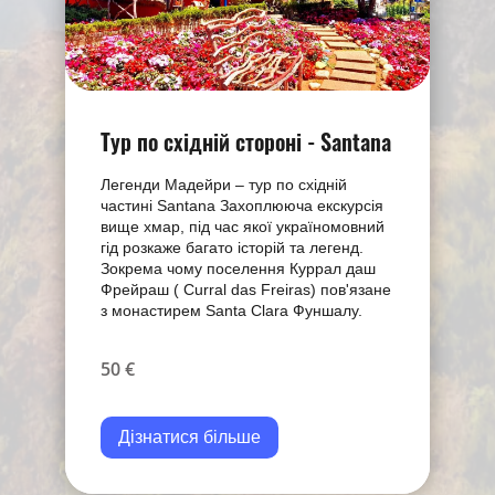
Тур по східній стороні - Santana
Легенди Мадейри – тур по східній
частині Santana Захоплююча екскурсія
вище хмар, під час якої україномовний
гід розкаже багато історій та легенд.
Зокрема чому поселення Куррал даш
Фрейраш ( Curral das Freiras) пов'язане
з монастирем Santa Clara Фуншалу.
50 €
Дізнатися більше