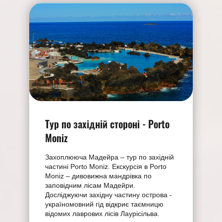
Тур по західній стороні - Porto
Moniz
Захоплююча Мадейра – тур по західній
частині Porto Moniz. Екскурсія в Porto
Moniz – дивовижна мандрівка по
заповідним лісам Мадейри.
Досліджуючи західну частину острова -
україномовний гід відкриє таємницю
відомих лаврових лісів Лаурісільва.