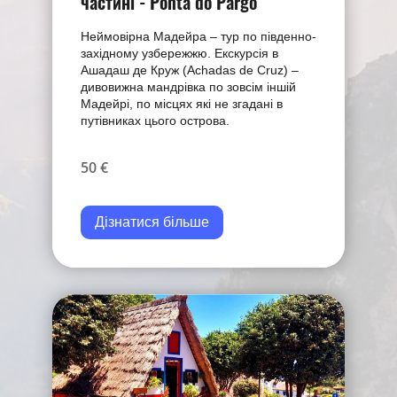
частині - Ponta do Pargo
Неймовірна Мадейра – тур по південно-
західному узбережжю. Екскурсія в
Ашадаш де Круж (Achadas de Cruz) –
дивовижна мандрівка по зовсім іншій
Мадейрі, по місцях які не згадані в
путівниках цього острова.
50 €
Дізнатися більше