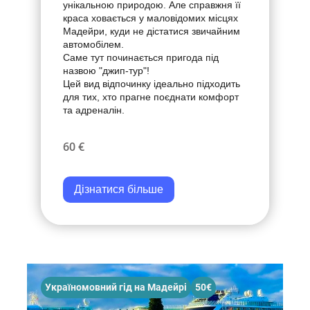
унікальною природою. Але справжня її
краса ховається у маловідомих місцях
Мадейри, куди не дістатися звичайним
автомобілем.
Саме тут починається пригода під
назвою "джип-тур"!
Цей вид відпочинку ідеально підходить
для тих, хто прагне поєднати комфорт
та адреналін.
60 €
Дізнатися більше
Україномовний гід на Мадейрі
50€