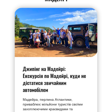
Джипiнг на Мадейрі:
Екскурсія по Мадейрі, куди не
дістатися звичайним
автомобілем
Мадейра, перлина Атлантики,
приваблює мільйони туристів своїми
захоплюючими краєвидами та