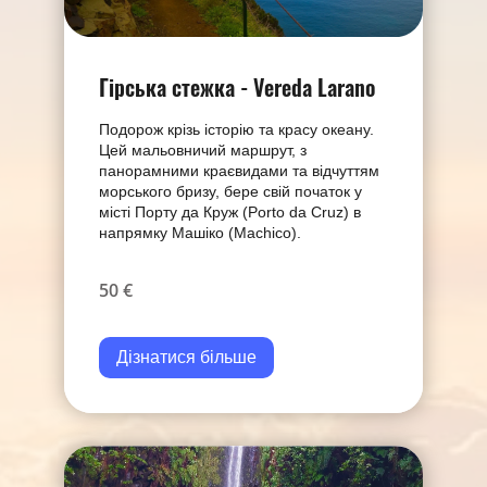
Гірська стежка - Vereda Larano
Подорож крізь історію та красу океану.
Цей мальовничий маршрут, з
панорамними краєвидами та відчуттям
морського бризу, бере свій початок у
місті Порту да Круж (Porto da Cruz) в
напрямку Машіко (Machico).
50 €
Дізнатися більше