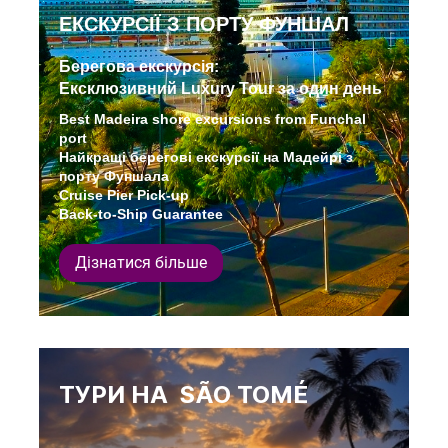
ЕКСКУРСІЇ З ПОРТУ ФУНШАЛ
Берегова екскурсія:
Ексклюзивний Luxury Tour за один день
Best Madeira shore excursions from Funchal
port
Найкращі берегові екскурсії на Мадейрі з
порту Фуншала
Cruise Pier Pick-up
Back-to-Ship Guarantee
Дізнатися більше
ТУРИ НА SÃO TOMÉ