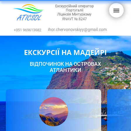
Екскурсійний оператор
Португалії
Ліцензія Мінтуризму
RNAVT № 8247
ihor.chervonovskiyy@gmail.com
+351 969613682
ЕКСКУРСІЇ НА МАДЕЙРІ
ВІДПОЧИНОК НА ОСТРОВАХ
АТЛАНТИКИ