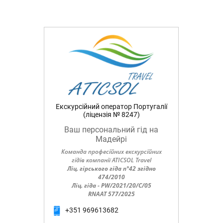
Екскурсійний оператор Португалії
(ліцензія № 8247)
Ваш персональний гід на
Мадейрі
Команда професійних екскурсійних
гідів компанії ATICSOL Travel
Ліц. гірського гіда n°42 згідно
474/2010
Ліц. гіда - PW/2021/20/C/05
RNAAT 577/2025
+351 969613682