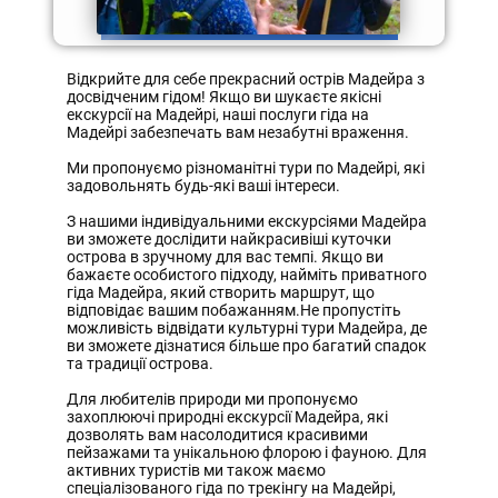
Далi
Відкрийте для себе прекрасний острів Мадейра з
досвідченим гідом! Якщо ви шукаєте якісні
екскурсії на Мадейрі, наші послуги гіда на
Мадейрі забезпечать вам незабутні враження.
Ми пропонуємо різноманітні тури по Мадейрі, які
задовольнять будь-які ваші інтереси.
З нашими індивідуальними екскурсіями Мадейра
ви зможете дослідити найкрасивіші куточки
острова в зручному для вас темпі. Якщо ви
бажаєте особистого підходу, найміть приватного
гіда Мадейра, який створить маршрут, що
відповідає вашим побажанням.Не пропустіть
можливість відвідати культурні тури Мадейра, де
ви зможете дізнатися більше про багатий спадок
та традиції острова.
Для любителів природи ми пропонуємо
захоплюючі природні екскурсії Мадейра, які
дозволять вам насолодитися красивими
пейзажами та унікальною флорою і фауною. Для
активних туристів ми також маємо
спеціалізованого гіда по трекінгу на Мадейрі,