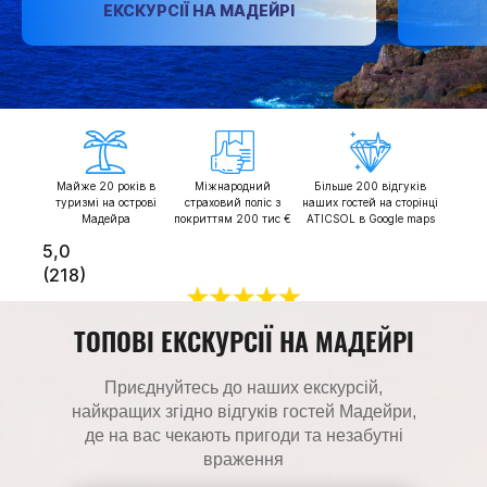
ЕКСКУРСІЇ НА МАДЕЙРІ
Майже 20 років в
Міжнародний
Більше 200 відгуків
туризмі на острові
страховий поліс з
наших гостей на сторінці
Мадейра
покриттям 200 тис €
ATICSOL в Google maps
5,0
(218)
Відгуки
ТОПОВІ ЕКСКУРСІЇ НА МАДЕЙРІ
Приєднуйтесь до наших екскурсій,
найкращих згідно відгуків гостей Мадейри,
де на вас чекають пригоди та незабутні
враження