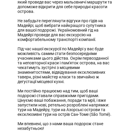
який проведе вас через мальовничі маршрути та
допоможе відкрити для себе природні красоти
острова.
Не забудьте переглянути відгуки про гідів на
Мадейрі, щоб вибрати найкращого супутника
для вашої подорожі. Україномовний гід на
Мадейрі проведе для вас екскурсію на
комфортабельному транспорті компанії.
Під час нашої екскурсії по Мадейрі у вас буде
можливість самим стати безпосередніми
учасниками цього дійства. Окрім первозданної
та неповторної краси і пам'яток острова, на вас
чекатимуть зустрічі з місцевими
знаменитостями, відвідування ексклюзивних
таверн, різні майстер класи та звичайно ж
дегустації місцевої кухні.
Ми постійно працюємо над тим, щоб ваші
подорожі ставали справжніми пригодами.
Цінуємо ваші побажання, поради та мрії, і вже
запустили нові, ретельно розроблені напрямки:
тури на Мадейру, тури на Азорські острови та
ексклюзивні тури на острів Сан-Томе (São Tomé).
Ми впевнені, що з нами ваша подорож стане
незабутньою!