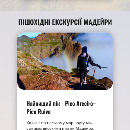
ПІШОХIДНІ ЕКСКУРСІЇ МАДЕЙРИ
Найвищий пік - Pico Areeiro–
Pico Ruivo
Хайкінг по гірському маршруту між
самимм високими піками Мадейри.