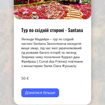
Тур по східній стороні - Santana
Легенди Мадейри – тур по східній
частині Santana Захоплююча екскурсія
вище хмар, під час якої україномовний
гід розкаже багато історій та легенд.
Зокрема чому поселення Куррал даш
Фрейраш ( Curral das Freiras) пов'язане
з монастирем Santa Clara Фуншалу.
50 €
Дізнатися більше