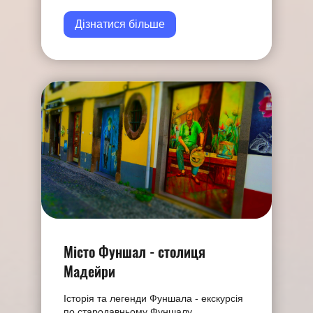
Дізнатися більше
Мiсто Фуншал - столиця
Мадейри
Історія та легенди Фуншала - екскурсія
по стародавньому Фуншалу.